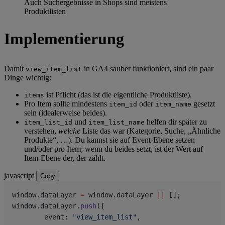
Auch Suchergebnisse in Shops sind meistens
Produktlisten
Implementierung
Damit
in GA4 sauber funktioniert, sind ein paar
view_item_list
Dinge wichtig:
ist Pflicht (das ist die eigentliche Produktliste).
items
Pro Item sollte mindestens
oder
gesetzt
item_id
item_name
sein (idealerweise beides).
und
helfen dir später zu
item_list_id
item_list_name
verstehen,
welche
Liste das war (Kategorie, Suche, „Ähnliche
Produkte“, …). Du kannst sie auf Event-Ebene setzen
und/oder pro Item; wenn du beides setzt, ist der Wert auf
Item-Ebene der, der zählt.
javascript
Copy
window.dataLayer 
=
 window.dataLayer 
||
 [];
window.dataLayer.
push
({
	event: 
"view_item_list"
,