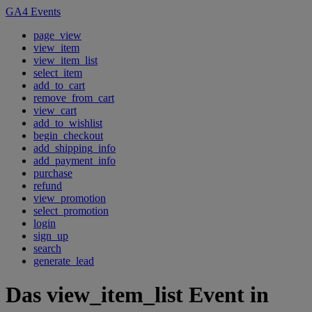
GA4 Events
page_view
view_item
view_item_list
select_item
add_to_cart
remove_from_cart
view_cart
add_to_wishlist
begin_checkout
add_shipping_info
add_payment_info
purchase
refund
view_promotion
select_promotion
login
sign_up
search
generate_lead
Das view_item_list Event in