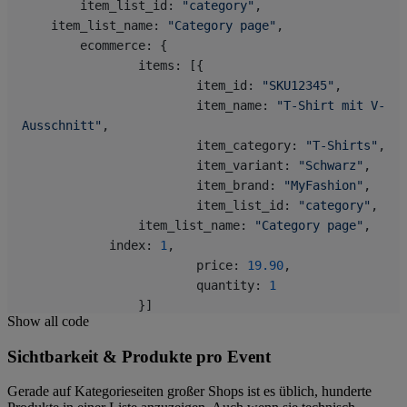
	item_list_id: 
"category"
,
    item_list_name: 
"Category page"
,
	ecommerce: {
		items: [{
			item_id: 
"SKU12345"
,
			item_name: 
"T-Shirt mit V-
Ausschnitt"
,
			item_category: 
"T-Shirts"
,
			item_variant: 
"Schwarz"
,
			item_brand: 
"MyFashion"
,
			item_list_id: 
"category"
,
    		item_list_name: 
"Category page"
,
            index: 
1
,
			price: 
19.90
,
			quantity: 
1
		}]
Show all code
	}
});
Sichtbarkeit & Produkte pro Event
Gerade auf Kategorieseiten großer Shops ist es üblich, hunderte